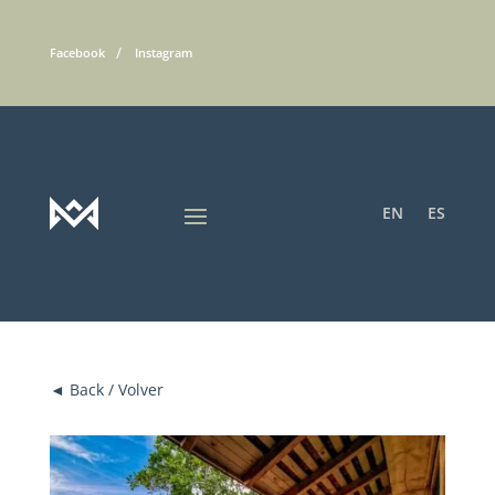
Facebook
Instagram
EN
ES
◄ Back / Volver