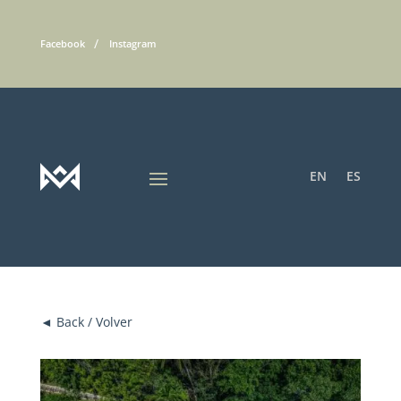
Facebook
Instagram
EN
ES
◄ Back / Volver