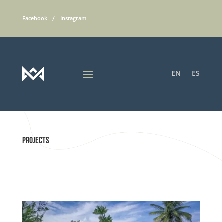
Facebook
Instagram
EN
ES
Projects
Tortuga lodge